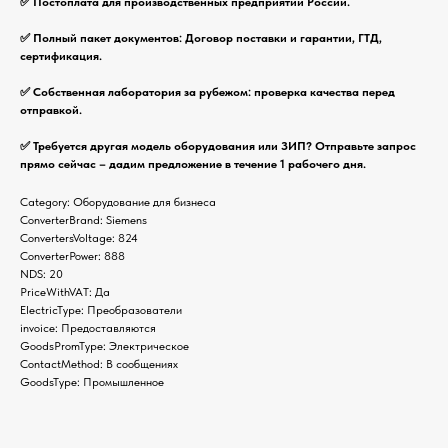
✅ Постоплата для производственных предприятий России.
✅ Полный пакет документов: Договор поставки и гарантии, ГТД,
сертификация.
✅ Собственная лаборатория за рубежом: проверка качества перед
отправкой.
✅ Требуется другая модель оборудования или ЗИП? Отправьте запрос
прямо сейчас – дадим предложение в течение 1 рабочего дня.
Category: Оборудование для бизнеса
ConverterBrand: Siemens
ConvertersVoltage: 824
ConverterPower: 888
NDS: 20
PriceWithVAT: Да
ElectricType: Преобразователи
invoice: Предоставляются
GoodsPromType: Электрическое
ContactMethod: В сообщениях
GoodsType: Промышленное