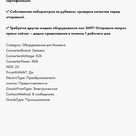
сертификация.
✅ Собственная лаборатория за рубежом: проверка качества перед
отправкой.
✅ Требуется другая модель оборудования или ЗИП? Отправьте запрос
прямо сейчас – дадим предложение в течение 1 рабочего дня.
Category: Оборудование для бизнеса
ConverterBrand: Siemens
ConvertersVoltage: 824
ConverterPower: 888
NDS: 20
PriceWithVAT: Да
ElectricType: Преобразователи
invoice: Предоставляются
GoodsPromType: Электрическое
ContactMethod: В сообщениях
GoodsType: Промышленное