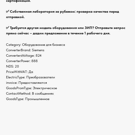
сертификация.
✅ Собственная лаборатория за рубежом: проверка качества перед
отправкой.
✅ Требуется другая модель оборудования или ЗИП? Отправьте запрос
прямо сейчас – дадим предложение в течение 1 рабочего дня.
Category: Оборудование для бизнеса
ConverterBrand: Siemens
ConvertersVoltage: 824
ConverterPower: 888
NDS: 20
PriceWithVAT: Да
ElectricType: Преобразователи
invoice: Предоставляются
GoodsPromType: Электрическое
ContactMethod: В сообщениях
GoodsType: Промышленное