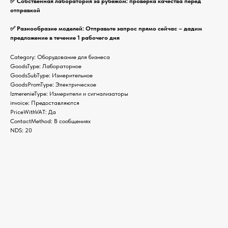
✅ Собственная лаборатория за рубежом: проверка качества перед
отправкой
✅ Разнообразие моделей: Отправьте запрос прямо сейчас – дадим
предложение в течение 1 рабочего дня
Category: Оборудование для бизнеса
GoodsType: Лабораторное
GoodsSubType: Измерительное
GoodsPromType: Электрическое
IzmerenieType: Измерители и сигнализаторы
invoice: Предоставляются
PriceWithVAT: Да
ContactMethod: В сообщениях
NDS: 20