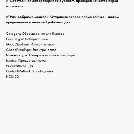
✅ Собственная лаборатория за рубежом: проверка качества перед
отправкой
✅ Разнообразие моделей: Отправьте запрос прямо сейчас – дадим
предложение в течение 1 рабочего дня
Category: Оборудование для бизнеса
GoodsType: Лабораторное
GoodsSubType: Измерительное
GoodsPromType: Электрическое
IzmerenieType: Измерители и сигнализаторы
invoice: Предоставляются
PriceWithVAT: Да
ContactMethod: В сообщениях
NDS: 20