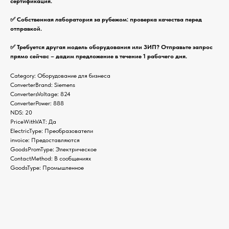
сертификация.
✅ Собственная лаборатория за рубежом: проверка качества перед
отправкой.
✅ Требуется другая модель оборудования или ЗИП? Отправьте запрос
прямо сейчас – дадим предложение в течение 1 рабочего дня.
Category: Оборудование для бизнеса
ConverterBrand: Siemens
ConvertersVoltage: 824
ConverterPower: 888
NDS: 20
PriceWithVAT: Да
ElectricType: Преобразователи
invoice: Предоставляются
GoodsPromType: Электрическое
ContactMethod: В сообщениях
GoodsType: Промышленное