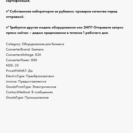
сертификация.
✅ Собственная лаборатория за рубежом: проверка качества перед
отправкой.
✅ Требуется другая модель оборудования или ЗИП? Отправьте запрос
прямо сейчас – дадим предложение в течение 1 рабочего дня.
Category: Оборудование для бизнеса
ConverterBrand: Siemens
ConvertersVoltage: 824
ConverterPower: 888
NDS: 20
PriceWithVAT: Да
ElectricType: Преобразователи
invoice: Предоставляются
GoodsPromType: Электрическое
ContactMethod: В сообщениях
GoodsType: Промышленное