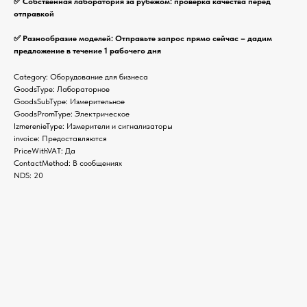
✅ Собственная лаборатория за рубежом: проверка качества перед
отправкой
✅ Разнообразие моделей: Отправьте запрос прямо сейчас – дадим
предложение в течение 1 рабочего дня
Category: Оборудование для бизнеса
GoodsType: Лабораторное
GoodsSubType: Измерительное
GoodsPromType: Электрическое
IzmerenieType: Измерители и сигнализаторы
invoice: Предоставляются
PriceWithVAT: Да
ContactMethod: В сообщениях
NDS: 20