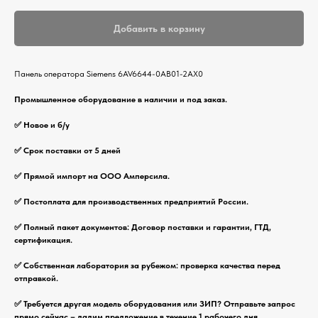
Добавить в корзину
Панель оператора Siemens 6AV6644-0AB01-2AX0
Промышленное оборудование в наличии и под заказ.
✅ Новое и б/у
✅ Срок поставки от 5 дней
✅ Прямой импорт на ООО Амперсила.
✅ Постоплата для производственных предприятий России.
✅ Полный пакет документов: Договор поставки и гарантии, ГТД,
сертификация.
✅ Собственная лаборатория за рубежом: проверка качества перед
отправкой.
✅ Требуется другая модель оборудования или ЗИП? Отправьте запрос
прямо сейчас – дадим предложение в течение 1 рабочего дня.