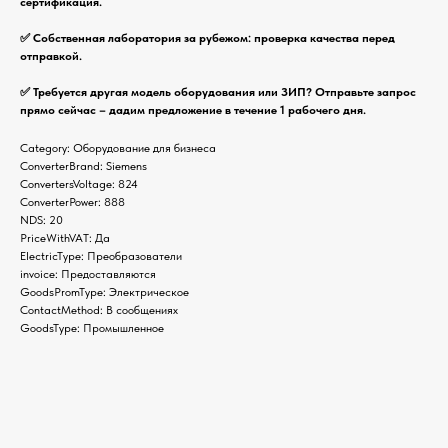
сертификация.
✅ Собственная лаборатория за рубежом: проверка качества перед
отправкой.
✅ Требуется другая модель оборудования или ЗИП? Отправьте запрос
прямо сейчас – дадим предложение в течение 1 рабочего дня.
Category: Оборудование для бизнеса
ConverterBrand: Siemens
ConvertersVoltage: 824
ConverterPower: 888
NDS: 20
PriceWithVAT: Да
ElectricType: Преобразователи
invoice: Предоставляются
GoodsPromType: Электрическое
ContactMethod: В сообщениях
GoodsType: Промышленное