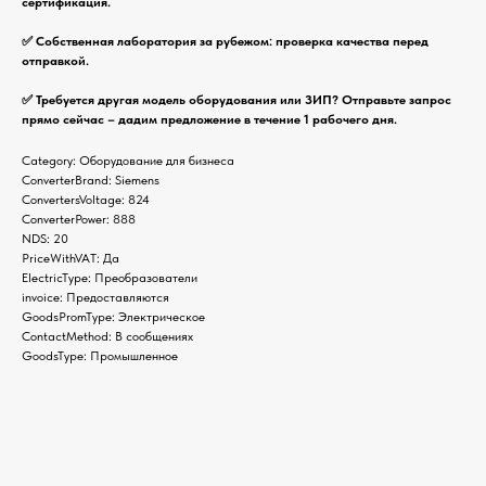
сертификация.
✅ Собственная лаборатория за рубежом: проверка качества перед
отправкой.
✅ Требуется другая модель оборудования или ЗИП? Отправьте запрос
прямо сейчас – дадим предложение в течение 1 рабочего дня.
Category: Оборудование для бизнеса
ConverterBrand: Siemens
ConvertersVoltage: 824
ConverterPower: 888
NDS: 20
PriceWithVAT: Да
ElectricType: Преобразователи
invoice: Предоставляются
GoodsPromType: Электрическое
ContactMethod: В сообщениях
GoodsType: Промышленное